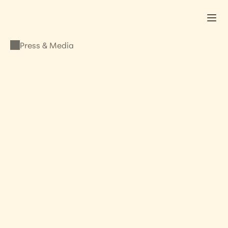
Press & Media
PRESS & MEDIA
Lisa Kristine: Keynote 
Address to Fédération 
Internationale de l’Art 
Photographiq
MARCH 18, 2022
•
LISA KRISTINE